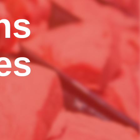
ons
ues