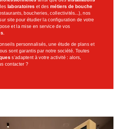
 des
laboratoires
et des
métiers de bouche
estaurants, boucheries, collectivités...), nos
ur site pour étudier la configuration de votre
 pose et la mise en service de vos
es
.
conseils personnalisés, une étude de plans et
ous sont garantis par notre société. Toutes
iques
s'adaptent à votre activité : alors,
s contacter ?