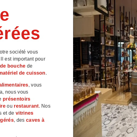
de
gérées
notre société vous
Il est important pour
 de bouche
de
matériel de cuisson
.
alimentaires
, vous
la, nous vous
de
présentoirs
ire
ou
restaurant
. Nos
es et de
vitrines
igérés
, des
caves à