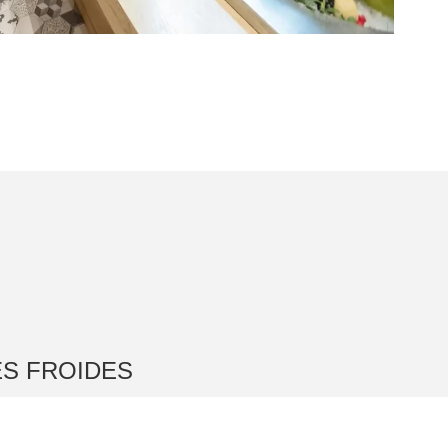
S FROIDES
s
, métiers de bouche et
cuisines professionnelles
,
ont indispensables. De la petite
chambre froide
aux