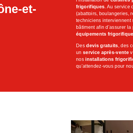
ône-et-
frigorifiques
. Au service
(abattoirs, boulangeries, r
techniciens interviennent s
bâtiment afin d'assurer la
équipements frigorifiqu
Des
devis gratuits
, des 
un
service après-vente
v
nos
installations frigorif
qu'attendez-vous pour nou