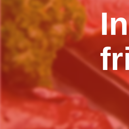
In
fr