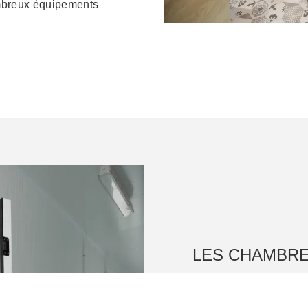
mbreux équipements
LES CHAMBRE
Destinées aux
abattoir
les
chambres froides
s